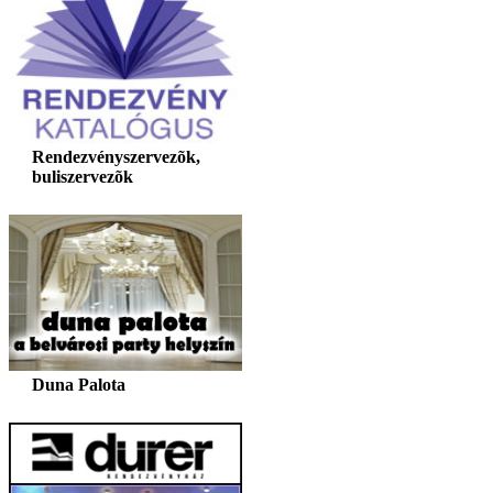
Rendezvényszervezõk,
buliszervezõk
Duna Palota