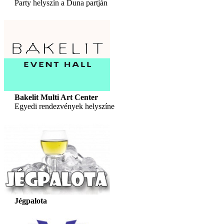
Party helyszín a Duna partján
Bakelit Multi Art Center
Egyedi rendezvények helyszíne
Jégpalota