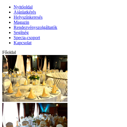
Nyitóoldal
Ajánlatkérés
Helyszínkeresés
Magazin
Rendezvényszolgáltatók
Segítség
Specia-csoport
Kapcsolat
Főoldal