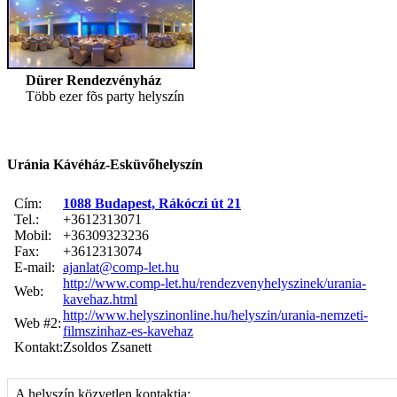
Dürer Rendezvényház
Több ezer fõs party helyszín
Uránia Kávéház-Esküvőhelyszín
Cím:
1088 Budapest, Rákóczi út 21
Tel.:
+3612313071
Mobil:
+36309323236
Fax:
+3612313074
E-mail:
ajanlat@comp-let.hu
http://www.comp-let.hu/rendezvenyhelyszinek/urania-
Web:
kavehaz.html
http://www.helyszinonline.hu/helyszin/urania-nemzeti-
Web #2:
filmszinhaz-es-kavehaz
Kontakt:
Zsoldos Zsanett
A helyszín közvetlen kontaktja: